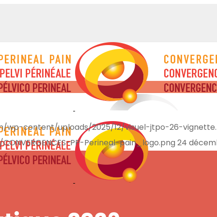
/wp-content/uploads/2025/12/visuel-jtpo-26-vignette
/CONVERGENCES-PP-Perineal-pain_logo.png
24 décem