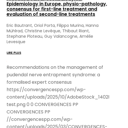
Epidemiology in Europe, physio-pathology,
consensus for first-line treatment and
evaluation of second-line treatments
Eric Bautrant, Oriol Porta, Filippo Murina, Hanna
Mühlrad, Christine Levêque, Thibaut Riant,
Stephane Ploteau, Guy Valancogne, Amélie
Levesque
LIRE PLUS
Recommendations on the management of
pudendal nerve entrapment syndrome: a
formalised expert consensus
https://convergencespp.com/wp-
content/uploads/2025/10/AdobeStock_140286989-
test.png
0
0
CONVERGENCES PP
CONVERGENCES PP
//convergencespp.com/wp-
content/uploads/2025/03/CONVERGENCES-