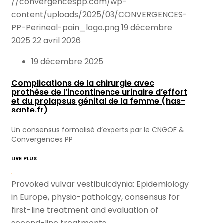
//convergencespp.com/wp-
content/uploads/2025/03/CONVERGENCES-
PP-Perineal-pain_logo.png
19 décembre
2025
22 avril 2026
19 décembre 2025
Complications de la chirurgie avec
prothèse de l’incontinence urinaire d’effort
et du prolapsus génital de la femme (has-
sante.fr)
Un consensus formalisé d’experts par le CNGOF &
Convergences PP
LIRE PLUS
Provoked vulvar vestibulodynia: Epidemiology
in Europe, physio-pathology, consensus for
first-line treatment and evaluation of
second-line treatments