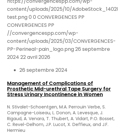
https://convergencespp.com/wp-
content/uploads/2025/10/AdobeStock_140286989-
test.png
0
0
CONVERGENCES PP
CONVERGENCES PP
//convergencespp.com/wp-
content/uploads/2025/03/CONVERGENCES-
PP-Perineal-pain_logo.png
26 septembre
2024
22 avril 2026
26 septembre 2024
Management of Complications of
Prosthetic Mid-urethral Tape Surgery for
Stress Urinary Incontinence in Women
N. Stivalet-Schoentgen, M.A. Perrouin Verbe, S.
Campagne-Loiseau, L. Donon, A. Levesque, J.
Rigaud, A. Venara, T. Thubert, A. Vidart, P.O. Bosset,
C. Revel-Delhom, J.P. Lucot, X. Deffieux, and J.F.
Hermieu