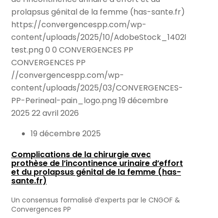
prolapsus génital de la femme (has-sante.fr)
https://convergencespp.com/wp-
content/uploads/2025/10/AdobeStock_140286989-
test.png
0
0
CONVERGENCES PP
CONVERGENCES PP
//convergencespp.com/wp-
content/uploads/2025/03/CONVERGENCES-
PP-Perineal-pain_logo.png
19 décembre
2025
22 avril 2026
19 décembre 2025
Complications de la chirurgie avec
prothèse de l’incontinence urinaire d’effort
et du prolapsus génital de la femme (has-
sante.fr)
Un consensus formalisé d’experts par le CNGOF &
Convergences PP