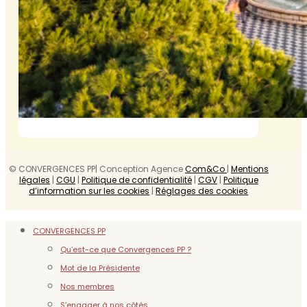
© CONVERGENCES PP| Conception Agence
Com&Co
|
Mentions
légales
|
CGU
|
Politique de confidentialité
|
CGV
|
Politique
d’information sur les cookies
|
Réglages des cookies
CONVERGENCES PP
Qu’est-ce que Convergences PP ?
Mot de la Présidente
Nos membres
S’engager à nos côtés